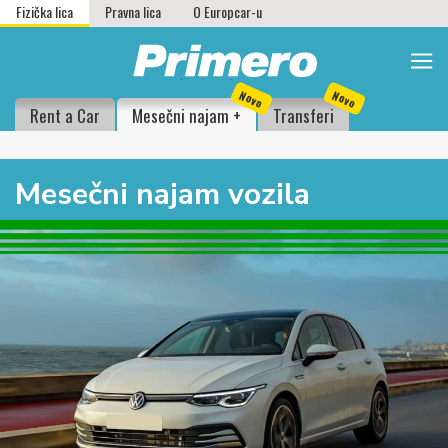
Fizička lica
Pravna lica
O Europcar-u
Novo
Novo
Rent a Car
Mesečni najam +
Transferi
Mesečni najam vozila