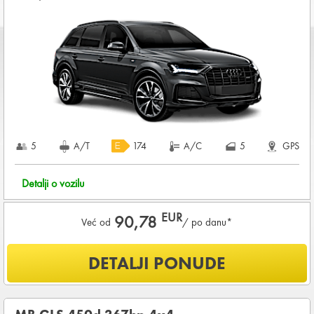
Koji su osnovni uslovi za najam vozila?
Starost vozača između
28 - 80
godina
DEPOZIT NA KREDITNOJ KARTICI u iznosu od
4.800,00 EUR
+ iznosa najma
Za ovu grupu vozila potrebne su DVE KREDITNE KARTICE
5
A/T
KOMPLETNI USLOVI NAJMA
174
A/C
5
GPS
Detalji o vozilu
EUR
90,78
Već od
/ po danu*
Šta je uključeno u ponudu?
DETALJI PONUDE
NEOGRANIČENA KILOMETRAŽA
OSNOVNI PAKET OSIGURANJA od štete (CDW) i krađe
(THW)