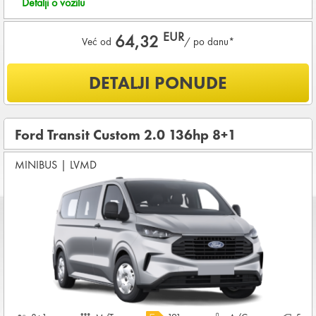
Detalji o vozilu
EUR
64,32
Već od
/ po danu*
Šta je uključeno u ponudu?
DETALJI PONUDE
NEOGRANIČENA KILOMETRAŽA
OSNOVNI PAKET OSIGURANJA od štete (CDW) i krađe
(THW)
Ford Transit Custom 2.0 136hp 8+1
Koji su osnovni uslovi za najam vozila?
MINIBUS
|
LVMD
Starost vozača između
28 - 80
godina
DEPOZIT NA KREDITNOJ KARTICI u iznosu od
2.400,00 EUR
+ iznosa najma
KOMPLETNI USLOVI NAJMA