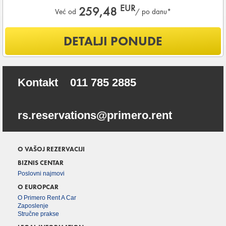
EUR
259,48
Već od
/ po danu*
Šta je uključeno u ponudu?
DETALJI PONUDE
Uključena kilometraža
200
KM /
DNEVNO
OSNOVNI PAKET OSIGURANJA od štete (CDW) i krađe
Kontakt
011 785 2885
(THW)
Koji su osnovni uslovi za najam vozila?
rs.reservations@primero.rent
Starost vozača između
28 - 80
godina
DEPOZIT NA KREDITNOJ KARTICI u iznosu od
6.000,00 EUR
+ iznosa najma
O VAŠOJ REZERVACIJI
Za ovu grupu vozila potrebne su DVE KREDITNE KARTICE
BIZNIS CENTAR
Poslovni najmovi
O EUROPCAR
KOMPLETNI USLOVI NAJMA
O Primero Rent A Car
Zaposlenje
Stručne prakse