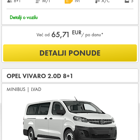
8+1
M/T
191
A/C
5
Detalji o vozilu
EUR
65,71
Već od
/ po danu*
Šta je uključeno u ponudu?
DETALJI PONUDE
NEOGRANIČENA KILOMETRAŽA
OSNOVNI PAKET OSIGURANJA od štete (CDW) i krađe
(THW)
OPEL VIVARO 2.0D 8+1
Vozilo proizvedeno 2025
MINIBUS
|
LVAD
Koji su osnovni uslovi za najam vozila?
Starost vozača između
21 - 80
godina
DEPOZIT NA KREDITNOJ KARTICI u iznosu od
960,00 EUR
+ iznosa najma
KOMPLETNI USLOVI NAJMA