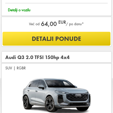
Detalji o vozilu
EUR
64,00
Već od
/ po danu*
Šta je uključeno u ponudu?
DETALJI PONUDE
NEOGRANIČENA KILOMETRAŽA
OSNOVNI PAKET OSIGURANJA od štete (CDW) i krađe
(THW)
Audi Q3 2.0 TFSI 150hp 4x4
Vozilo proizvedeno 2025
SUV
|
RGBR
Koji su osnovni uslovi za najam vozila?
Starost vozača između
25 - 80
godina
DEPOZIT NA KREDITNOJ KARTICI u iznosu od
1.440,00 EUR
+ iznosa najma
KOMPLETNI USLOVI NAJMA