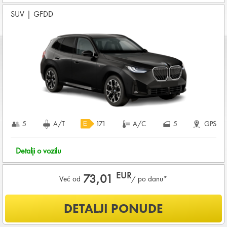
Koji su osnovni uslovi za najam vozila?
SUV
|
GFDD
Starost vozača između
28 - 80
godina
DEPOZIT NA KREDITNOJ KARTICI u iznosu od
1.800,00 EUR
+ iznosa najma
KOMPLETNI USLOVI NAJMA
5
A/T
171
A/C
5
GPS
Detalji o vozilu
EUR
73,01
Već od
/ po danu*
Šta je uključeno u ponudu?
DETALJI PONUDE
NEOGRANIČENA KILOMETRAŽA