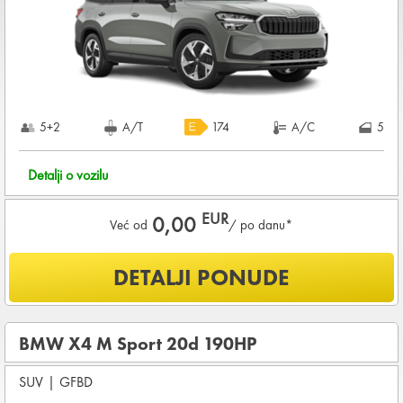
KOMPLETNI USLOVI NAJMA
5+2
A/T
174
A/C
5
Detalji o vozilu
EUR
0,00
Već od
/ po danu*
Šta je uključeno u ponudu?
DETALJI PONUDE
Uključena kilometraža
0
KM /
DNEVNO
OSNOVNI PAKET OSIGURANJA od štete (CDW) i krađe
BMW X4 M Sport 20d 190HP
(THW)
SUV
|
GFBD
Koji su osnovni uslovi za najam vozila?