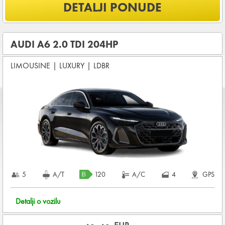
Šta je uključeno u ponudu?
DETALJI PONUDE
NEOGRANIČENA KILOMETRAŽA
OSNOVNI PAKET OSIGURANJA od štete (CDW) i krađe
(THW)
AUDI A6 2.0 TDI 204HP
Koji su osnovni uslovi za najam vozila?
LIMOUSINE
|
LUXURY
|
LDBR
Starost vozača između
25 - 80
godina
DEPOZIT NA KREDITNOJ KARTICI u iznosu od
1.200,00 EUR
+ iznosa najma
KOMPLETNI USLOVI NAJMA
5
A/T
120
A/C
4
GPS
Detalji o vozilu