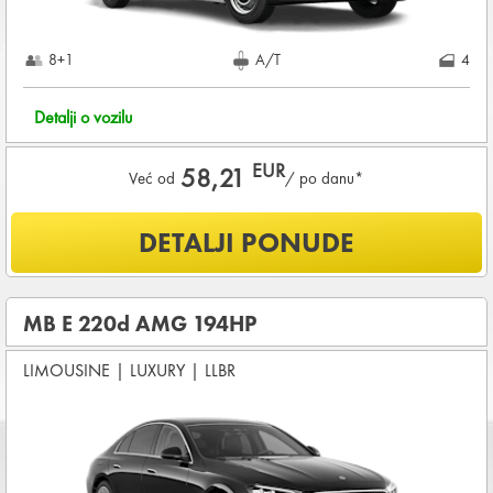
8+1
A/T
4
Detalji o vozilu
EUR
58,21
Već od
/ po danu*
Šta je uključeno u ponudu?
DETALJI PONUDE
NEOGRANIČENA KILOMETRAŽA
OSNOVNI PAKET OSIGURANJA od štete (CDW) i krađe
(THW)
MB E 220d AMG 194HP
Koji su osnovni uslovi za najam vozila?
LIMOUSINE
|
LUXURY
|
LLBR
Starost vozača između
25 - 80
godina
DEPOZIT NA KREDITNOJ KARTICI u iznosu od
1.440,00 EUR
+ iznosa najma