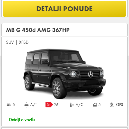
Šta je uključeno u ponudu?
DETALJI PONUDE
NEOGRANIČENA KILOMETRAŽA
OSNOVNI PAKET OSIGURANJA od štete (CDW) i krađe
(THW)
MB G 450d AMG 367HP
Koji su osnovni uslovi za najam vozila?
SUV
|
XFBD
Starost vozača između
28 - 80
godina
DEPOZIT NA KREDITNOJ KARTICI u iznosu od
4.800,00 EUR
+ iznosa najma
Za ovu grupu vozila potrebne su DVE KREDITNE KARTICE
KOMPLETNI USLOVI NAJMA
5
A/T
261
A/C
5
GPS
Detalji o vozilu