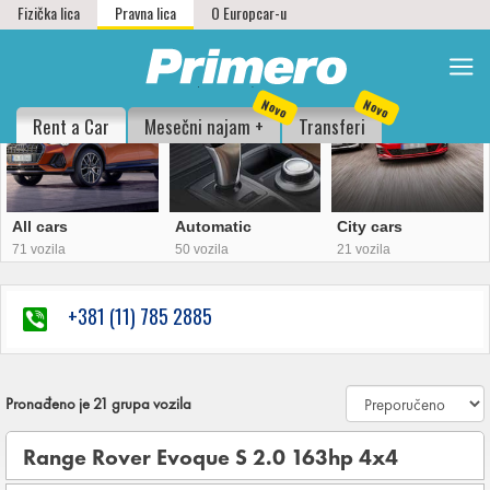
Fizička lica
Pravna lica
O Europcar-u
Grupe vozila sa preko 71 različitih modela
Novo
Novo
Rent a Car
Mesečni najam +
Transferi
All cars
Automatic
City cars
71 vozila
50 vozila
21 vozila
+381 (11) 785 2885
Pronađeno je
21
grupa vozila
Range Rover Evoque S 2.0 163hp 4x4