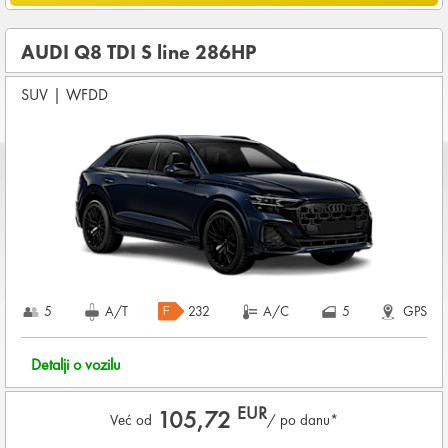
DNEVNO
OSNOVNI PAKET OSIGURANJA od štete (CDW) i krađe
AUDI Q8 TDI S line 286HP
(THW)
SUV
|
WFDD
Koji su osnovni uslovi za najam vozila?
Starost vozača između
28 - 80
godina
DEPOZIT NA KREDITNOJ KARTICI u iznosu od
6.000,00 EUR
+ iznosa najma
Za ovu grupu vozila potrebne su DVE KREDITNE KARTICE
KOMPLETNI USLOVI NAJMA
5
A/T
232
A/C
5
GPS
Detalji o vozilu
EUR
105,72
Već od
/ po danu*