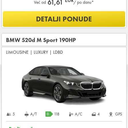
EUR
61,61
Već od
/ po danu*
Šta je uključeno u ponudu?
DETALJI PONUDE
NEOGRANIČENA KILOMETRAŽA
OSNOVNI PAKET OSIGURANJA od štete (CDW) i krađe
(THW)
BMW 520d M Sport 190HP
Koji su osnovni uslovi za najam vozila?
LIMOUSINE
|
LUXURY
|
LDBD
Starost vozača između
28 - 80
godina
DEPOZIT NA KREDITNOJ KARTICI u iznosu od
2.400,00 EUR
+ iznosa najma
KOMPLETNI USLOVI NAJMA
5
A/T
118
A/C
4
GPS