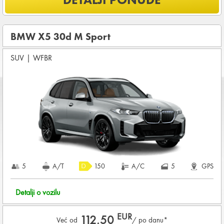
NEOGRANIČENA KILOMETRAŽA
OSNOVNI PAKET OSIGURANJA od štete (CDW) i krađe
(THW)
BMW X5 30d M Sport
Koji su osnovni uslovi za najam vozila?
SUV
|
WFBR
Starost vozača između
28 - 80
godina
DEPOZIT NA KREDITNOJ KARTICI u iznosu od
1.800,00 EUR
+ iznosa najma
KOMPLETNI USLOVI NAJMA
5
A/T
150
A/C
5
GPS
Detalji o vozilu
EUR
112,50
Već od
/ po danu*