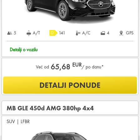
KOMPLETNI USLOVI NAJMA
5
A/T
141
A/C
4
GPS
Detalji o vozilu
EUR
65,68
Već od
/ po danu*
Šta je uključeno u ponudu?
DETALJI PONUDE
NEOGRANIČENA KILOMETRAŽA
OSNOVNI PAKET OSIGURANJA od štete (CDW) i krađe
(THW)
MB GLE 450d AMG 380hp 4x4
Koji su osnovni uslovi za najam vozila?
SUV
|
LFBR
Starost vozača između
28 - 80
godina
DEPOZIT NA KREDITNOJ KARTICI u iznosu od