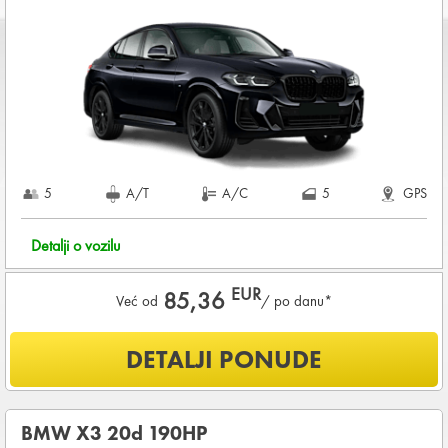
Starost vozača između
25 - 80
godina
DEPOZIT NA KREDITNOJ KARTICI u iznosu od
1.800,00 EUR
+ iznosa najma
KOMPLETNI USLOVI NAJMA
5
A/T
A/C
5
GPS
Detalji o vozilu
EUR
85,36
Već od
/ po danu*
Šta je uključeno u ponudu?
DETALJI PONUDE
NEOGRANIČENA KILOMETRAŽA
OSNOVNI PAKET OSIGURANJA od štete (CDW) i krađe
(THW)
BMW X3 20d 190HP