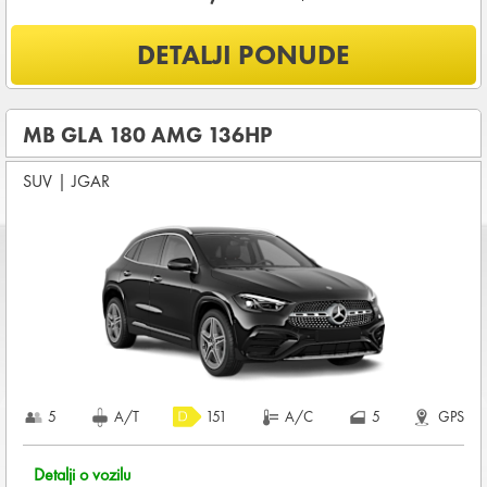
Šta je uključeno u ponudu?
DETALJI PONUDE
NEOGRANIČENA KILOMETRAŽA
OSNOVNI PAKET OSIGURANJA od štete (CDW) i krađe
(THW)
MB GLA 180 AMG 136HP
Koji su osnovni uslovi za najam vozila?
SUV
|
JGAR
Starost vozača između
28 - 80
godina
DEPOZIT NA KREDITNOJ KARTICI u iznosu od
3.600,00 EUR
+ iznosa najma
Za ovu grupu vozila potrebne su DVE KREDITNE KARTICE
KOMPLETNI USLOVI NAJMA
5
A/T
151
A/C
5
GPS
Detalji o vozilu