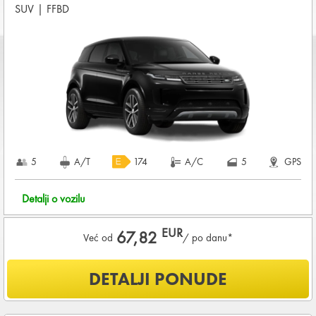
SUV
|
FFBD
5
A/T
174
A/C
5
GPS
Detalji o vozilu
EUR
67,82
Već od
/ po danu*
Šta je uključeno u ponudu?
DETALJI PONUDE
Uključena kilometraža
200
KM /
DNEVNO