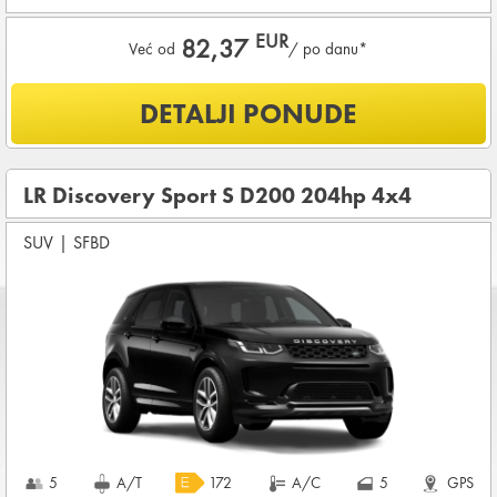
EUR
82,37
Već od
/ po danu*
Šta je uključeno u ponudu?
DETALJI PONUDE
NEOGRANIČENA KILOMETRAŽA
OSNOVNI PAKET OSIGURANJA od štete (CDW) i krađe
(THW)
LR Discovery Sport S D200 204hp 4x4
Vozilo proizvedeno 2024
SUV
|
SFBD
Koji su osnovni uslovi za najam vozila?
Starost vozača između
25 - 80
godina
DEPOZIT NA KREDITNOJ KARTICI u iznosu od
960,00 EUR
+ iznosa najma
KOMPLETNI USLOVI NAJMA
5
A/T
172
A/C
5
GPS