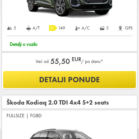
5
A/T
149
A/C
5
GPS
Detalji o vozilu
EUR
55,50
Već od
/ po danu*
Šta je uključeno u ponudu?
DETALJI PONUDE
NEOGRANIČENA KILOMETRAŽA
OSNOVNI PAKET OSIGURANJA od štete (CDW) i krađe
(THW)
Škoda Kodiaq 2.0 TDI 4x4 5+2 seats
Koji su osnovni uslovi za najam vozila?
FULLSIZE
|
FGBD
Starost vozača između
28 - 80
godina
DEPOZIT NA KREDITNOJ KARTICI u iznosu od
1.800,00 EUR
+ iznosa najma