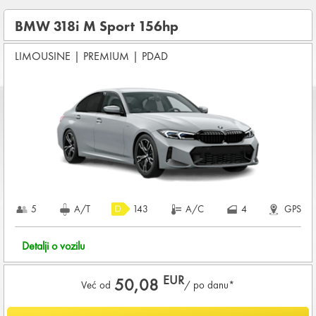
OSNOVNI PAKET OSIGURANJA od štete (CDW) i krađe
(THW)
BMW 318i M Sport 156hp
Koji su osnovni uslovi za najam vozila?
LIMOUSINE
|
PREMIUM
|
PDAD
Starost vozača između
28 - 80
godina
DEPOZIT NA KREDITNOJ KARTICI u iznosu od
1.800,00 EUR
+ iznosa najma
KOMPLETNI USLOVI NAJMA
5
A/T
143
A/C
4
GPS
Detalji o vozilu
EUR
50,08
Već od
/ po danu*