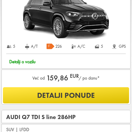
2.400,00 EUR
+ iznosa najma
KOMPLETNI USLOVI NAJMA
5
A/T
226
A/C
5
GPS
Detalji o vozilu
EUR
159,86
Već od
/ po danu*
Šta je uključeno u ponudu?
DETALJI PONUDE
Uključena kilometraža
200
KM /
DNEVNO
OSNOVNI PAKET OSIGURANJA od štete (CDW) i krađe
AUDI Q7 TDI S line 286HP
(THW)
SUV
|
LFDD
Vozilo proizvedeno 2024