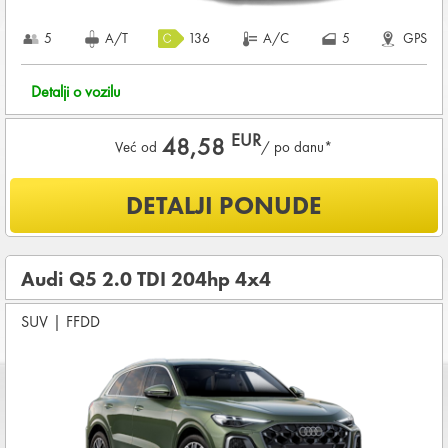
5
A/T
136
A/C
5
GPS
Detalji o vozilu
EUR
48,58
Već od
/ po danu*
Šta je uključeno u ponudu?
DETALJI PONUDE
NEOGRANIČENA KILOMETRAŽA
OSNOVNI PAKET OSIGURANJA od štete (CDW) i krađe
(THW)
Audi Q5 2.0 TDI 204hp 4x4
Koji su osnovni uslovi za najam vozila?
SUV
|
FFDD
Starost vozača između
25 - 80
godina
DEPOZIT NA KREDITNOJ KARTICI u iznosu od
1.200,00 EUR
+ iznosa najma
KOMPLETNI USLOVI NAJMA