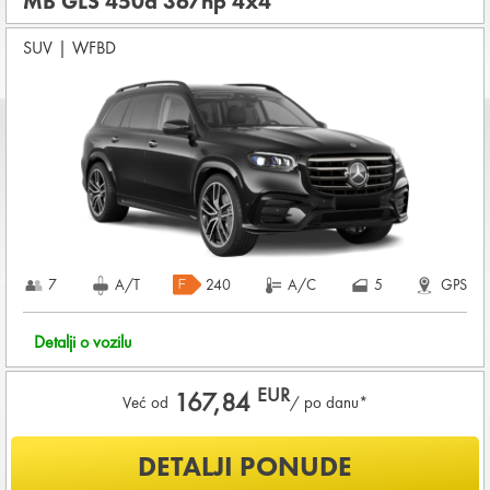
MB GLS 450d 367hp 4x4
Koji su osnovni uslovi za najam vozila?
SUV
|
WFBD
Starost vozača između
28 - 80
godina
DEPOZIT NA KREDITNOJ KARTICI u iznosu od
3.600,00 EUR
+ iznosa najma
Za ovu grupu vozila potrebne su DVE KREDITNE KARTICE
KOMPLETNI USLOVI NAJMA
7
A/T
240
A/C
5
GPS
Detalji o vozilu
EUR
167,84
Već od
/ po danu*
Šta je uključeno u ponudu?
DETALJI PONUDE
Uključena kilometraža
150
KM /