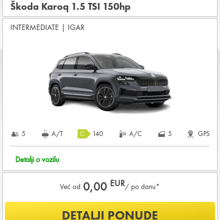
(THW)
Škoda Karoq 1.5 TSI 150hp
Koji su osnovni uslovi za najam vozila?
INTERMEDIATE
|
IGAR
Starost vozača između
21 - 80
godina
DEPOZIT NA KREDITNOJ KARTICI u iznosu od
720,00 EUR
+ iznosa najma
KOMPLETNI USLOVI NAJMA
5
A/T
140
A/C
5
GPS
Detalji o vozilu
EUR
0,00
Već od
/ po danu*
Šta je uključeno u ponudu?
DETALJI PONUDE