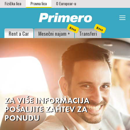
Fizička lica
Pravna lica
O Europcar-u
Novo
Novo
Rent a Car
Mesečni najam +
Transferi
ZA VIŠE INFORMACIJA
POŠALJITE ZAHTEV ZA
PONUDU