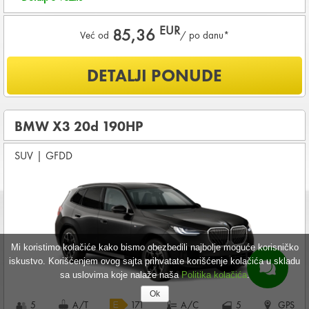
EUR
85,36
Već od
/ po danu*
Šta je uključeno u ponudu?
DETALJI PONUDE
NEOGRANIČENA KILOMETRAŽA
OSNOVNI PAKET OSIGURANJA od štete (CDW) i krađe
(THW)
BMW X3 20d 190HP
Koji su osnovni uslovi za najam vozila?
SUV
|
GFDD
Starost vozača između
28 - 80
godina
DEPOZIT NA KREDITNOJ KARTICI u iznosu od
1.800,00 EUR
+ iznosa najma
KOMPLETNI USLOVI NAJMA
Mi koristimo kolačiće kako bismo obezbedili najbolje moguće korisničko
iskustvo. Korišćenjem ovog sajta prihvatate korišćenje kolačića u skladu
sa uslovima koje nalaže naša
Politika kolačića
.
Ok
5
A/T
171
A/C
5
GPS