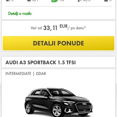
Detalji o vozilu
EUR
33,11
Već od
/ po danu*
Šta je uključeno u ponudu?
DETALJI PONUDE
NEOGRANIČENA KILOMETRAŽA
OSNOVNI PAKET OSIGURANJA od štete (CDW) i krađe
(THW)
AUDI A3 SPORTBACK 1.5 TFSI
Koji su osnovni uslovi za najam vozila?
INTERMEDIATE
|
DDAR
Starost vozača između
21 - 80
godina
DEPOZIT NA KREDITNOJ KARTICI u iznosu od
720,00 EUR
+ iznosa najma
KOMPLETNI USLOVI NAJMA