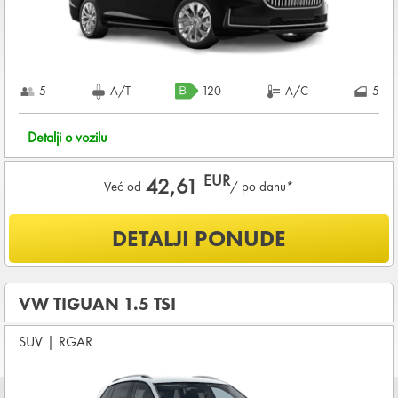
KOMPLETNI USLOVI NAJMA
5
A/T
120
A/C
5
Detalji o vozilu
EUR
42,61
Već od
/ po danu*
Šta je uključeno u ponudu?
DETALJI PONUDE
NEOGRANIČENA KILOMETRAŽA
OSNOVNI PAKET OSIGURANJA od štete (CDW) i krađe
(THW)
VW TIGUAN 1.5 TSI
Koji su osnovni uslovi za najam vozila?
SUV
|
RGAR
Starost vozača između
25 - 80
godina
DEPOZIT NA KREDITNOJ KARTICI u iznosu od