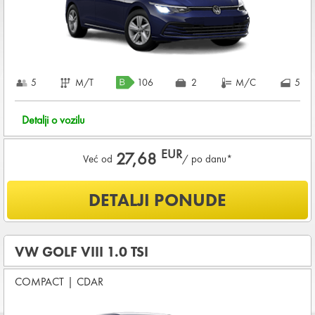
KOMPLETNI USLOVI NAJMA
5
M/T
106
2
M/C
5
Detalji o vozilu
EUR
27,68
Već od
/ po danu*
Šta je uključeno u ponudu?
DETALJI PONUDE
NEOGRANIČENA KILOMETRAŽA
OSNOVNI PAKET OSIGURANJA od štete (CDW) i krađe
(THW)
VW GOLF VIII 1.0 TSI
Koji su osnovni uslovi za najam vozila?
COMPACT
|
CDAR
Starost vozača između
21 - 80
godina