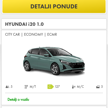
Šta je uključeno u ponudu?
DETALJI PONUDE
NEOGRANIČENA KILOMETRAŽA
OSNOVNI PAKET OSIGURANJA od štete (CDW) i krađe
(THW)
HYUNDAI i20 1.0
Koji su osnovni uslovi za najam vozila?
CITY CAR
|
ECONOMY
|
ECMR
Starost vozača između
28 - 80
godina
DEPOZIT NA KREDITNOJ KARTICI u iznosu od
3.600,00 EUR
+ iznosa najma
Za ovu grupu vozila potrebne su DVE KREDITNE KARTICE
KOMPLETNI USLOVI NAJMA
5
M/T
127
M/C
5
Detalji o vozilu