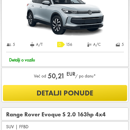
1.200,00 EUR
+ iznosa najma
KOMPLETNI USLOVI NAJMA
5
A/T
156
A/C
5
Detalji o vozilu
EUR
50,21
Već od
/ po danu*
Šta je uključeno u ponudu?
DETALJI PONUDE
NEOGRANIČENA KILOMETRAŽA
OSNOVNI PAKET OSIGURANJA od štete (CDW) i krađe
(THW)
Range Rover Evoque S 2.0 163hp 4x4
Koji su osnovni uslovi za najam vozila?
SUV
|
FFBD