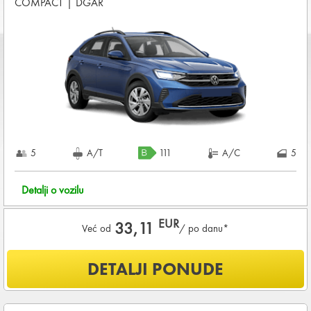
COMPACT
|
DGAR
Starost vozača između
21 - 80
godina
DEPOZIT NA KREDITNOJ KARTICI u iznosu od
720,00 EUR
+ iznosa najma
KOMPLETNI USLOVI NAJMA
5
A/T
111
A/C
5
Detalji o vozilu
EUR
33,11
Već od
/ po danu*
Šta je uključeno u ponudu?
DETALJI PONUDE
NEOGRANIČENA KILOMETRAŽA
OSNOVNI PAKET OSIGURANJA od štete (CDW) i krađe