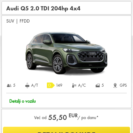
OSNOVNI PAKET OSIGURANJA od štete (CDW) i krađe
(THW)
Audi Q5 2.0 TDI 204hp 4x4
Koji su osnovni uslovi za najam vozila?
SUV
|
FFDD
Starost vozača između
25 - 80
godina
DEPOZIT NA KREDITNOJ KARTICI u iznosu od
2.400,00 EUR
+ iznosa najma
KOMPLETNI USLOVI NAJMA
5
A/T
149
A/C
5
GPS
Detalji o vozilu
EUR
55,50
Već od
/ po danu*
Šta je uključeno u ponudu?