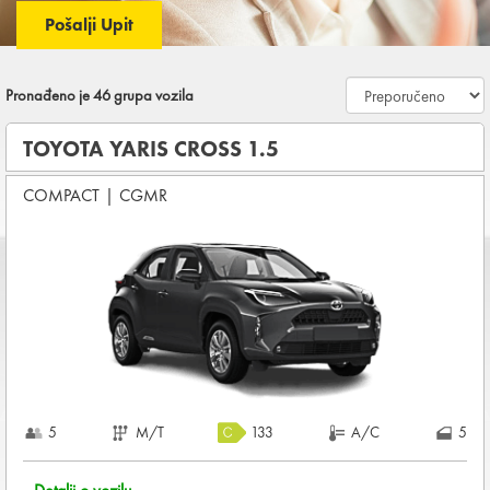
Pošalji Upit
Pronađeno je
46
grupa vozila
TOYOTA YARIS CROSS 1.5
COMPACT
|
CGMR
5
M/T
133
A/C
5