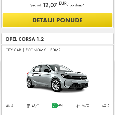
EUR
12,07
Već od
/ po danu*
Šta je uključeno u ponudu?
DETALJI PONUDE
NEOGRANIČENA KILOMETRAŽA
OSNOVNI PAKET OSIGURANJA od štete (CDW) i krađe
(THW)
OPEL CORSA 1.2
Vozilo proizvedeno 2023
CITY CAR
|
ECONOMY
|
EDMR
Koji su osnovni uslovi za najam vozila?
Starost vozača između
21 - 80
godina
DEPOZIT NA KREDITNOJ KARTICI u iznosu od
480,00 EUR
+ iznosa najma
KOMPLETNI USLOVI NAJMA
5
M/T
94
M/C
5