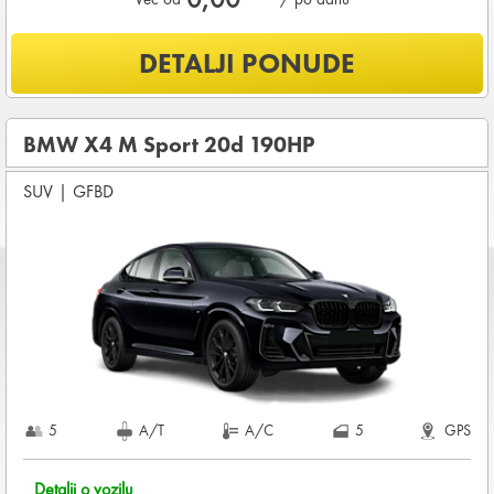
Šta je uključeno u ponudu?
DETALJI PONUDE
Uključena kilometraža
0
KM /
DNEVNO
OSNOVNI PAKET OSIGURANJA od štete (CDW) i krađe
BMW X4 M Sport 20d 190HP
(THW)
SUV
|
GFBD
Koji su osnovni uslovi za najam vozila?
Starost vozača između
25 - 80
godina
DEPOZIT NA KREDITNOJ KARTICI u iznosu od
1.800,00 EUR
+ iznosa najma
KOMPLETNI USLOVI NAJMA
5
A/T
A/C
5
GPS
Detalji o vozilu