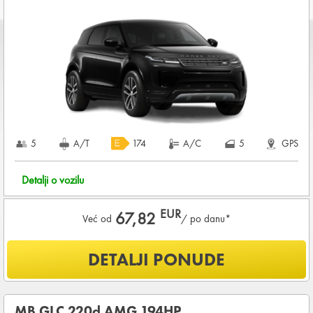
Starost vozača između
21 - 80
godina
DEPOZIT NA KREDITNOJ KARTICI u iznosu od
960,00 EUR
+ iznosa najma
KOMPLETNI USLOVI NAJMA
5
A/T
174
A/C
5
GPS
Detalji o vozilu
EUR
67,82
Već od
/ po danu*
Šta je uključeno u ponudu?
DETALJI PONUDE
Uključena kilometraža
200
KM /
DNEVNO
OSNOVNI PAKET OSIGURANJA od štete (CDW) i krađe
MB GLC 220d AMG 194HP