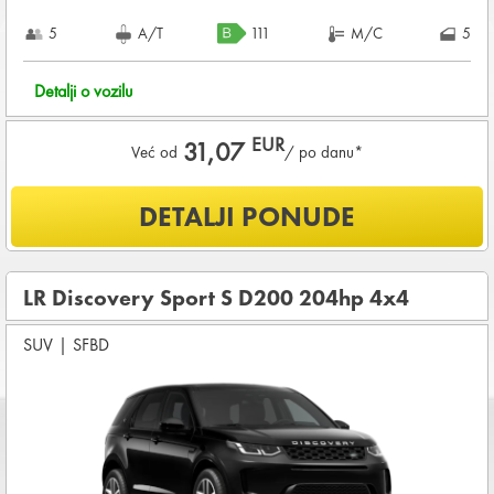
5
A/T
111
M/C
5
Detalji o vozilu
EUR
31,07
Već od
/ po danu*
Šta je uključeno u ponudu?
DETALJI PONUDE
NEOGRANIČENA KILOMETRAŽA
OSNOVNI PAKET OSIGURANJA od štete (CDW) i krađe
(THW)
LR Discovery Sport S D200 204hp 4x4
Koji su osnovni uslovi za najam vozila?
SUV
|
SFBD
Starost vozača između
21 - 80
godina
DEPOZIT NA KREDITNOJ KARTICI u iznosu od
840,00 EUR
+ iznosa najma
KOMPLETNI USLOVI NAJMA