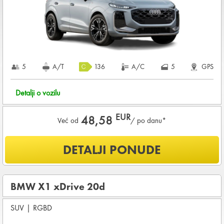
1.440,00 EUR
+ iznosa najma
KOMPLETNI USLOVI NAJMA
5
A/T
136
A/C
5
GPS
Detalji o vozilu
EUR
48,58
Već od
/ po danu*
Šta je uključeno u ponudu?
DETALJI PONUDE
NEOGRANIČENA KILOMETRAŽA
OSNOVNI PAKET OSIGURANJA od štete (CDW) i krađe
(THW)
BMW X1 xDrive 20d
Koji su osnovni uslovi za najam vozila?
SUV
|
RGBD
Starost vozača između
25 - 80
godina