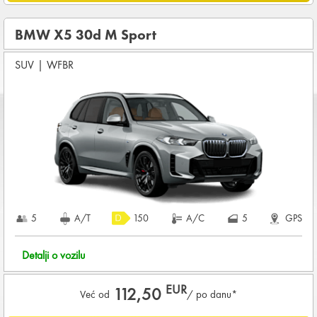
OSNOVNI PAKET OSIGURANJA od štete (CDW) i krađe
(THW)
BMW X5 30d M Sport
Koji su osnovni uslovi za najam vozila?
SUV
|
WFBR
Starost vozača između
28 - 80
godina
DEPOZIT NA KREDITNOJ KARTICI u iznosu od
1.800,00 EUR
+ iznosa najma
KOMPLETNI USLOVI NAJMA
5
A/T
150
A/C
5
GPS
Detalji o vozilu
EUR
112,50
Već od
/ po danu*