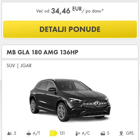
EUR
34,46
Već od
/ po danu*
Šta je uključeno u ponudu?
DETALJI PONUDE
NEOGRANIČENA KILOMETRAŽA
OSNOVNI PAKET OSIGURANJA od štete (CDW) i krađe
(THW)
MB GLA 180 AMG 136HP
Koji su osnovni uslovi za najam vozila?
SUV
|
JGAR
Starost vozača između
21 - 80
godina
DEPOZIT NA KREDITNOJ KARTICI u iznosu od
960,00 EUR
+ iznosa najma
KOMPLETNI USLOVI NAJMA
5
A/T
151
A/C
5
GPS