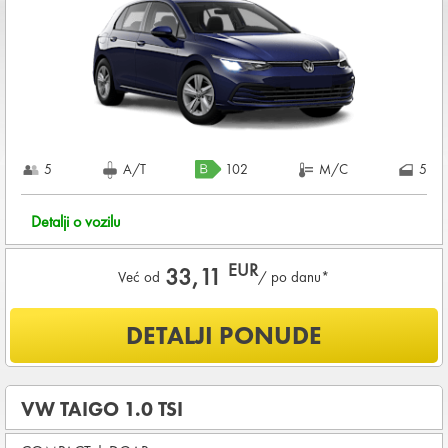
DEPOZIT NA KREDITNOJ KARTICI u iznosu od
720,00 EUR
+ iznosa najma
KOMPLETNI USLOVI NAJMA
5
A/T
102
M/C
5
Detalji o vozilu
EUR
33,11
Već od
/ po danu*
Šta je uključeno u ponudu?
DETALJI PONUDE
NEOGRANIČENA KILOMETRAŽA
OSNOVNI PAKET OSIGURANJA od štete (CDW) i krađe
(THW)
VW TAIGO 1.0 TSI
Koji su osnovni uslovi za najam vozila?