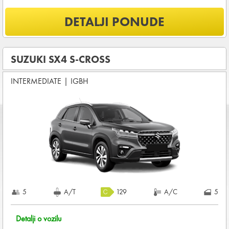
Šta je uključeno u ponudu?
DETALJI PONUDE
NEOGRANIČENA KILOMETRAŽA
OSNOVNI PAKET OSIGURANJA od štete (CDW) i krađe
(THW)
SUZUKI SX4 S-CROSS
Koji su osnovni uslovi za najam vozila?
INTERMEDIATE
|
IGBH
Starost vozača između
25 - 80
godina
DEPOZIT NA KREDITNOJ KARTICI u iznosu od
960,00 EUR
+ iznosa najma
KOMPLETNI USLOVI NAJMA
5
A/T
129
A/C
5
Detalji o vozilu