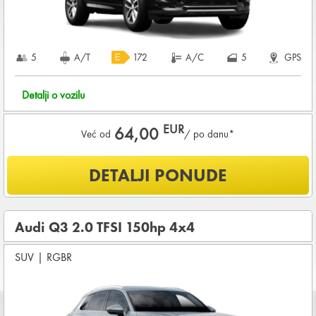
5
A/T
172
A/C
5
GPS
Detalji o vozilu
EUR
64,00
Već od
/ po danu*
Šta je uključeno u ponudu?
DETALJI PONUDE
NEOGRANIČENA KILOMETRAŽA
OSNOVNI PAKET OSIGURANJA od štete (CDW) i krađe
(THW)
Audi Q3 2.0 TFSI 150hp 4x4
Vozilo proizvedeno 2025
SUV
|
RGBR
Koji su osnovni uslovi za najam vozila?
Starost vozača između
25 - 80
godina
DEPOZIT NA KREDITNOJ KARTICI u iznosu od