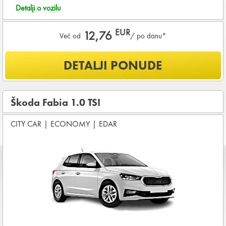
Detalji o vozilu
EUR
12,76
Već od
/ po danu*
Šta je uključeno u ponudu?
DETALJI PONUDE
NEOGRANIČENA KILOMETRAŽA
OSNOVNI PAKET OSIGURANJA od štete (CDW) i krađe
(THW)
Škoda Fabia 1.0 TSI
Koji su osnovni uslovi za najam vozila?
CITY CAR
|
ECONOMY
|
EDAR
Starost vozača između
21 - 80
godina
DEPOZIT NA KREDITNOJ KARTICI u iznosu od
480,00 EUR
+ iznosa najma
KOMPLETNI USLOVI NAJMA