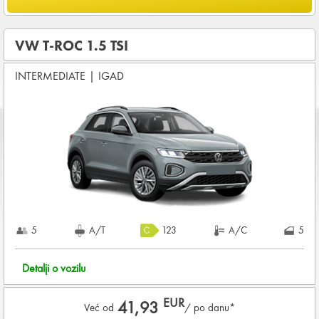
Uključena kilometraža
0
KM /
DNEVNO
OSNOVNI PAKET OSIGURANJA od štete (CDW) i krađe
VW T-ROC 1.5 TSI
(THW)
INTERMEDIATE
|
IGAD
Koji su osnovni uslovi za najam vozila?
Starost vozača između
25 - 80
godina
DEPOZIT NA KREDITNOJ KARTICI u iznosu od
960,00 EUR
+ iznosa najma
KOMPLETNI USLOVI NAJMA
5
A/T
123
A/C
5
Detalji o vozilu
EUR
41,93
Već od
/ po danu*