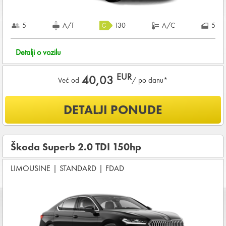
5
A/T
130
A/C
5
Detalji o vozilu
EUR
40,03
Već od
/ po danu*
Šta je uključeno u ponudu?
DETALJI PONUDE
NEOGRANIČENA KILOMETRAŽA
OSNOVNI PAKET OSIGURANJA od štete (CDW) i krađe
(THW)
Škoda Superb 2.0 TDI 150hp
Koji su osnovni uslovi za najam vozila?
LIMOUSINE
|
STANDARD
|
FDAD
Starost vozača između
21 - 80
godina
DEPOZIT NA KREDITNOJ KARTICI u iznosu od
840,00 EUR
+ iznosa najma