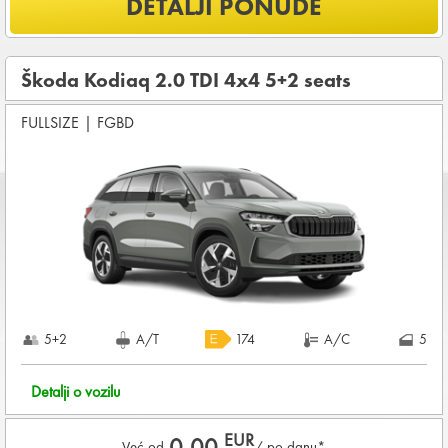
DETALJI PONUDE
NEOGRANIČENA KILOMETRAŽA
OSNOVNI PAKET OSIGURANJA od štete (CDW) i krađe
(THW)
Škoda Kodiaq 2.0 TDI 4x4 5+2 seats
Koji su osnovni uslovi za najam vozila?
FULLSIZE
|
FGBD
Starost vozača između
28 - 80
godina
DEPOZIT NA KREDITNOJ KARTICI u iznosu od
1.800,00 EUR
+ iznosa najma
KOMPLETNI USLOVI NAJMA
5+2
A/T
174
A/C
5
Detalji o vozilu
EUR
0,00
Već od
/ po danu*