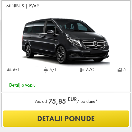
MINIBUS
|
FVAR
Vozilo proizvedeno 2026
Koji su osnovni uslovi za najam vozila?
Starost vozača između
25 - 80
godina
DEPOZIT NA KREDITNOJ KARTICI u iznosu od
0,00 EUR
+
iznosa najma
KOMPLETNI USLOVI NAJMA
6+1
A/T
A/C
5
Detalji o vozilu
EUR
75,85
Već od
/ po danu*
Šta je uključeno u ponudu?
DETALJI PONUDE
NEOGRANIČENA KILOMETRAŽA