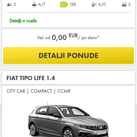
5
A/T
128
A/C
5
Detalji o vozilu
EUR
0,00
Već od
/ po danu*
Šta je uključeno u ponudu?
DETALJI PONUDE
Uključena kilometraža
0
KM /
DNEVNO
OSNOVNI PAKET OSIGURANJA od štete (CDW) i krađe
FIAT TIPO LIFE 1.4
(THW)
CITY CAR
|
COMPACT
|
CCMR
Koji su osnovni uslovi za najam vozila?
Starost vozača između
21 - 80
godina
DEPOZIT NA KREDITNOJ KARTICI u iznosu od
0,00 EUR
+
iznosa najma
KOMPLETNI USLOVI NAJMA