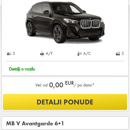
DEPOZIT NA KREDITNOJ KARTICI u iznosu od
1.200,00 EUR
+ iznosa najma
KOMPLETNI USLOVI NAJMA
5
A/T
A/C
5
Detalji o vozilu
EUR
0,00
Već od
/ po danu*
Šta je uključeno u ponudu?
DETALJI PONUDE
Uključena kilometraža
0
KM /
DNEVNO
OSNOVNI PAKET OSIGURANJA od štete (CDW) i krađe
MB V Avantgarde 6+1
(THW)