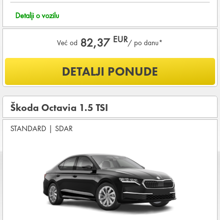
Detalji o vozilu
EUR
82,37
Već od
/ po danu*
Šta je uključeno u ponudu?
DETALJI PONUDE
NEOGRANIČENA KILOMETRAŽA
OSNOVNI PAKET OSIGURANJA od štete (CDW) i krađe
(THW)
Škoda Octavia 1.5 TSI
Vozilo proizvedeno 2024
STANDARD
|
SDAR
Koji su osnovni uslovi za najam vozila?
Starost vozača između
25 - 80
godina
DEPOZIT NA KREDITNOJ KARTICI u iznosu od
960,00 EUR
+ iznosa najma
KOMPLETNI USLOVI NAJMA