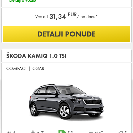
Detalji o vozilu
EUR
31,34
Već od
/ po danu*
Šta je uključeno u ponudu?
DETALJI PONUDE
NEOGRANIČENA KILOMETRAŽA
OSNOVNI PAKET OSIGURANJA od štete (CDW) i krađe
(THW)
ŠKODA KAMIQ 1.0 TSI
Koji su osnovni uslovi za najam vozila?
COMPACT
|
CGAR
Starost vozača između
21 - 80
godina
DEPOZIT NA KREDITNOJ KARTICI u iznosu od
720,00 EUR
+ iznosa najma
KOMPLETNI USLOVI NAJMA
5
A/T
113
M/C
5