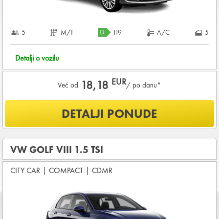
5
M/T
119
A/C
5
Detalji o vozilu
EUR
18,18
Već od
/ po danu*
Šta je uključeno u ponudu?
DETALJI PONUDE
Uključena kilometraža
14286
KM /
DNEVNO
OSNOVNI PAKET OSIGURANJA od štete (CDW) i krađe
VW GOLF VIII 1.5 TSI
(THW)
CITY CAR
|
COMPACT
|
CDMR
Koji su osnovni uslovi za najam vozila?
Starost vozača između
21 - 80
godina
DEPOZIT NA KREDITNOJ KARTICI u iznosu od
720,00 EUR
+ iznosa najma