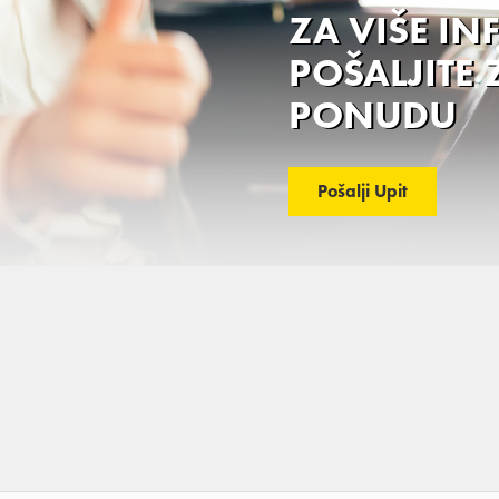
ZA VIŠE I
POŠALJITE 
PONUDU
Pošalji Upit