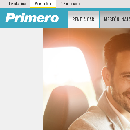
Fizička lica
Pravna lica
O Europcar-u
RENT A CAR
MESEČNI NAJ